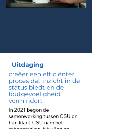
Uitdaging
creëer een efficiënter
proces dat inzicht in de
status biedt en de
foutgevoeligheid
vermindert
In 2021 begon de
samenwerking tussen CSU en
hun klant. CSU nam het
schoonmaken, bijvullen en