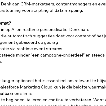
: Denk aan CRM-marketeers, contentmanagers en eve
rsteuning voor scripting of data mapping.  
komst?
 in op AI en realtime personalisatie. Denk aan:  
 die automatisch suggesties doet voor content of het ju
agement gebaseerd op gedrag  
atie via realtime event streams  
dt steeds minder “een campagne-onderdeel” en steeds 
  
t langer optioneel het is essentieel om relevant te blijv
alesforce Marketing Cloud kun je die belofte waarmak
lbaar en slim is.  
 te beginnen, te leren en continu te verbeteren. Want 