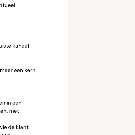
ntueel 
iste kanaal  
meer een kern 
en in een 
en, met 
wie de klant 