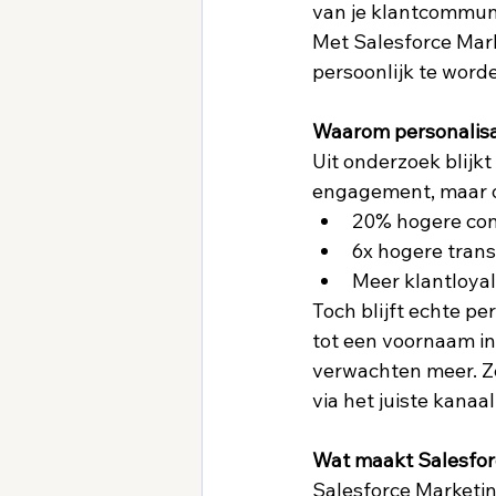
van je klantcommunic
Met Salesforce Mark
persoonlijk te worde
Waarom personalisat
Uit onderzoek blijkt
engagement, maar oo
20% hogere con
6x hogere trans
Meer klantloyal
Toch blijft echte pe
tot een voornaam in
verwachten meer. Ze
via het juiste kanaal.
Wat maakt Salesforc
Salesforce Marketin