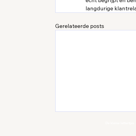
echt begrijpt en ben
langdurige klantrela
Gerelateerde posts
© 2025
De kleine lettertjes