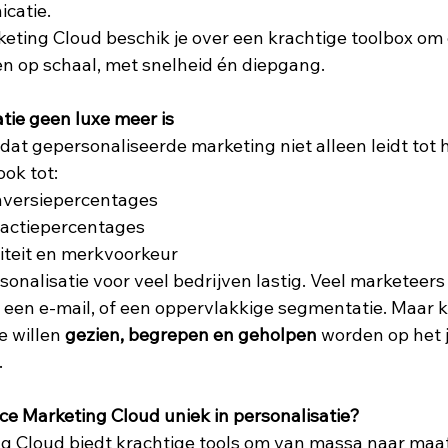
atie.  
eting Cloud beschik je over een krachtige toolbox om 
n op schaal, met snelheid én diepgang.  
ie geen luxe meer is
 dat gepersonaliseerde marketing niet alleen leidt tot 
k tot:  
versiepercentages  
actiepercentages  
iteit en merkvoorkeur  
rsonalisatie voor veel bedrijven lastig. Veel marketeers
 een e-mail, of een oppervlakkige segmentatie. Maar k
 willen 
gezien, begrepen en geholpen
 worden op het 
  
e Marketing Cloud uniek in personalisatie?
g Cloud biedt krachtige tools om van massa naar maat