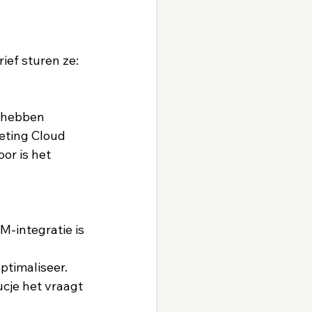
ef sturen ze:  
hebben  
eting Cloud 
or is het 
M-integratie is 
ptimaliseer.  
ucje het vraagt 