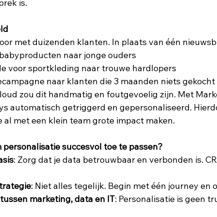
ek is.  
ld
 voor met duizenden klanten. In plaats van één nieuwsbri
 babyproducten naar jonge ouders  
e voor sportkleding naar trouwe hardlopers  
iecampagne naar klanten die 3 maanden niets gekocht 
oud zou dit handmatig en foutgevoelig zijn. Met Mark
s automatisch getriggerd en gepersonaliseerd. Hierdo
e al met een klein team grote impact maken.  
 personalisatie succesvol toe te passen?
asis
: Zorg dat je data betrouwbaar en verbonden is. CR
trategie
: Niet alles tegelijk. Begin met één journey en o
ussen marketing, data en IT
: Personalisatie is geen tr
 