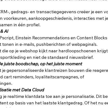
CRM-, gedrags- en transactiegegevens creëer je een vo
n voorkeuren, aankoopgeschiedenis, interacties met je
samen in één profiel.  
& AI
script, Einstein Recommendations en Content Blocks k
 tonen in e-mails, pushberichten of webpagina’s.  
t die op je webshop kijkt naar hardloopschoenen krijgt
sportkleding en niet de standaard nieuwsbrief.  
 de juiste boodschap, op het juiste moment
t je gepersonaliseerde klantreizen bouwen die reagere
cart reminders, loyaliteitscampagnes, of 
ngen.  
lisatie met Data Cloud
je realtime klantdata toe aan je personalisatie. Dit be
nt op basis van het laatste klantgedrag. Of het nu een