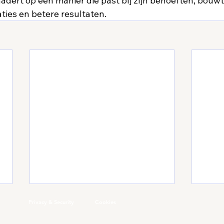
adert op een manier die past bij zijn behoeften, bouwt
ties en betere resultaten.  
Privacy & Security
Cookies