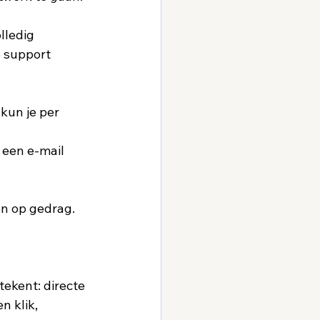
lledig 
 support 
un je per 
 een e-mail 
n op gedrag. 
tekent: directe 
 klik, 