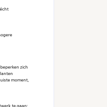
écht 
hogere 
 beperken zich 
lanten 
juiste moment, 
werk te gaan:  