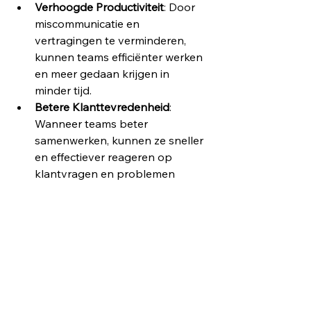
Verhoogde Productiviteit
: Door 
miscommunicatie en 
vertragingen te verminderen, 
kunnen teams efficiënter werken 
en meer gedaan krijgen in 
minder tijd.
Betere Klanttevredenheid
: 
Wanneer teams beter 
samenwerken, kunnen ze sneller 
en effectiever reageren op 
klantvragen en problemen 
oplossen. Dit leidt tot hogere 
klanttevredenheid en loyaliteit.
Minder Fouten
: Door real-time 
updates en gedeelde informatie 
te gebruiken, vermindert de kans 
op fouten die ontstaan door 
verouderde of onjuiste informatie.
Kostenbesparing
: Hoewel de 