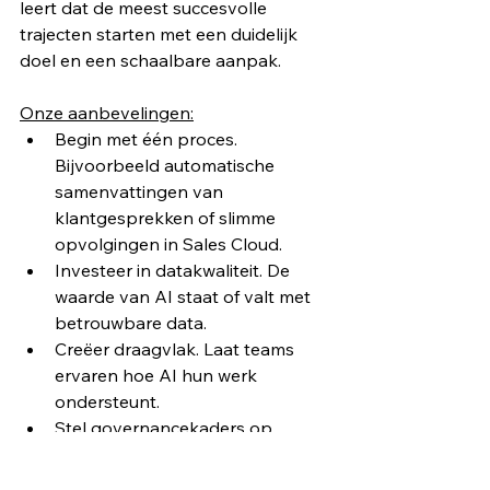
leert dat de meest succesvolle 
trajecten starten met een duidelijk 
doel en een schaalbare aanpak.
Onze aanbevelingen:
Begin met één proces. 
Bijvoorbeeld automatische 
samenvattingen van 
klantgesprekken of slimme 
opvolgingen in Sales Cloud.
Investeer in datakwaliteit. De 
waarde van AI staat of valt met 
betrouwbare data.
Creëer draagvlak. Laat teams 
ervaren hoe AI hun werk 
ondersteunt.
Stel governancekaders op. 
Definieer wie AI mag gebruiken, 
hoe en met welke data.